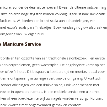
nicure, zonder de deur uit te hoeven! Ervaar de ultieme ontspanning
 Onze ervaren nagelstylisten komen volledig uitgerust naar uw locatie,
faciliteit is. Wij bieden een breed scala aan behandelingen, van
 met extra's zoals paraffinebadjes. Boek vandaag nog uw afspraak en
 omgeving van uw eigen huis!
 Manicure Service
voordelen ten opzichte van een traditionele salonbezoek. Ten eerste i
n parkeerproblemen, geen wachttijden. De nagelstyliste komt op het
or of zelfs hotel. Dit bespaart u kostbare tijd en moeite, ideaal voor
ltieme ontspanning in uw eigen vertrouwde omgeving. U kunt zich
, zonder afleidingen van een drukke salon; Ook voor mensen met
g voelen in openbare ruimtes, is een mobiele service een uitkomst.
 kijken of een boek lezen terwijl uw nagels worden verzorgd. Kortom,
onele kwaliteit met ongeëvenaard gemak en comfort.