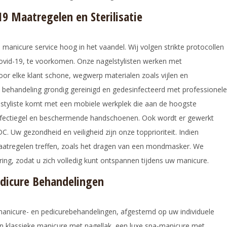
19 Maatregelen en Sterilisatie
 manicure service hoog in het vaandel. Wij volgen strikte protocollen
 Covid-19, te voorkomen. Onze nagelstylisten werken met
oor elke klant schone, wegwerp materialen zoals vijlen en
e behandeling grondig gereinigd en gedesinfecteerd met professionele
tyliste komt met een mobiele werkplek die aan de hoogste
nfectiegel en beschermende handschoenen. Ook wordt er gewerkt
C. Uw gezondheid en veiligheid zijn onze topprioriteit. Indien
atregelen treffen, zoals het dragen van een mondmasker. We
ring, zodat u zich volledig kunt ontspannen tijdens uw manicure.
edicure Behandelingen
manicure- en pedicurebehandelingen, afgestemd op uw individuele
n klassieke manicure met nagellak, een luxe spa-manicure met