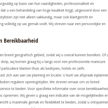
orgvuldig op basis van hun vaardigheden, professionaliteit en
 dat u een behandeling van hoge kwaliteit krijgt, uitgevoerd door een
tylisten zijn niet alleen vakkundig, maar ook klantgericht en
ling volledig op uw gemak voelt. Wij streven naar een persoonlijke en
en Bereikbaarheid
een breed geografisch gebied, zodat wij u overal kunnen bereiken. Of 
g dorp, wij komen graag bij u langs voor een professionele manicure
articuliere klanten thuis als bedrijven, hotels en zelfs
n past zich aan aan uw planning en locatie. U kunt uw afspraak inplanne
k buiten reguliere openingstijden. We streven ernaar om zo breed
service te bieden. Voor specifieke informatie over onze bereikbaarhei
ons opnemen. Wij geven u graag een indicatie van de mogelijkheden e
ericht u maximale gemak en flexibiliteit te bieden, zodat u ontspanne