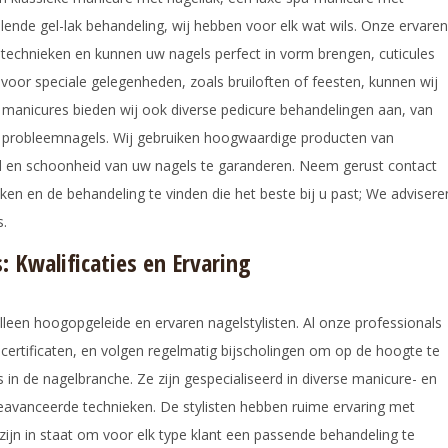
ende gel-lak behandeling, wij hebben voor elk wat wils. Onze ervaren
se technieken en kunnen uw nagels perfect in vorm brengen, cuticules
oor speciale gelegenheden, zoals bruiloften of feesten, kunnen wij
t manicures bieden wij ook diverse pedicure behandelingen aan, van
r probleemnagels. Wij gebruiken hoogwaardige producten van
n schoonheid van uw nagels te garanderen. Neem gerust contact
n en de behandeling te vinden die het beste bij u past; We advisere
s.
: Kwalificaties en Ervaring
leen hoogopgeleide en ervaren nagelstylisten. Al onze professionals
certificaten, en volgen regelmatig bijscholingen om op de hoogte te
 in de nagelbranche. Ze zijn gespecialiseerd in diverse manicure- en
geavanceerde technieken. De stylisten hebben ruime ervaring met
zijn in staat om voor elk type klant een passende behandeling te