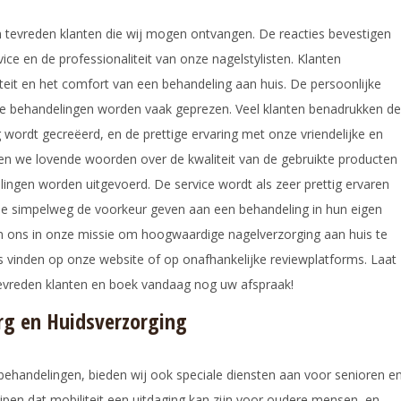
 en tevreden klanten die wij mogen ontvangen. De reacties bevestigen
ice en de professionaliteit van onze nagelstylisten. Klanten
teit en het comfort van een behandeling aan huis. De persoonlijke
de behandelingen worden vaak geprezen. Veel klanten benadrukken de
 wordt gecreëerd, en de prettige ervaring met onze vriendelijke en
zen we lovende woorden over de kwaliteit van de gebruikte producten
ngen worden uitgevoerd. De service wordt als zeer prettig ervaren
ie simpelweg de voorkeur geven aan een behandeling in hun eigen
en ons in onze missie om hoogwaardige nagelverzorging aan huis te
s vinden op onze website of op onafhankelijke reviewplatforms. Laat
tevreden klanten en boek vandaag nog uw afspraak!
org en Huidsverzorging
behandelingen, bieden wij ook speciale diensten aan voor senioren e
pen dat mobiliteit een uitdaging kan zijn voor oudere mensen, en