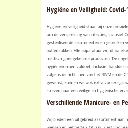
Hygiëne en Veiligheid: Covid-
Hygiëne en veiligheid staan bij onze mobiele
om de verspreiding van infecties, inclusief
gesteriliseerde instrumenten en gebruiken v
bufferblokken. Alle apparatuur wordt na elk
medisch goedgekeurde producten. De nagels
hygiënenormen voldoet, inclusief handdesi
volgens de richtlijnen van het RIVM en de CD
gewenst, kunnen we ook extra voorzorgsma
streven naar een veilige en hygiënische erva
Verschillende Manicure- en P
Wij bieden een uitgebreid assortiment aan 
wensen en behoeften. Of u nu kiest voor ee