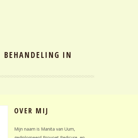
E BEHANDELING IN
OVER MIJ
Mijn naam is Manita van Uum,
gediplomeerd Provoet Pedicure, en