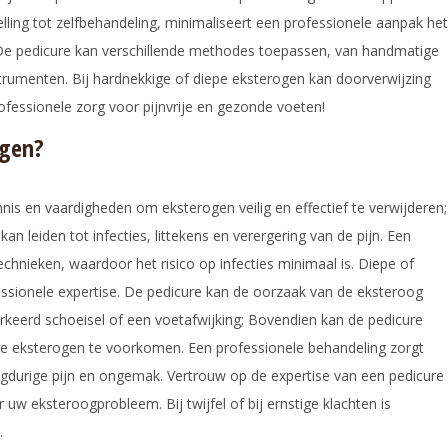
telling tot zelfbehandeling, minimaliseert een professionele aanpak het
s. De pedicure kan verschillende methodes toepassen, van handmatige
nstrumenten. Bij hardnekkige of diepe eksterogen kan doorverwijzing
rofessionele zorg voor pijnvrije en gezonde voeten!
egen?
nnis en vaardigheden om eksterogen veilig en effectief te verwijderen;
n leiden tot infecties, littekens en verergering van de pijn. Een
echnieken, waardoor het risico op infecties minimaal is. Diepe of
ssionele expertise. De pedicure kan de oorzaak van de eksteroog
erkeerd schoeisel of een voetafwijking; Bovendien kan de pedicure
e eksterogen te voorkomen. Een professionele behandeling zorgt
gdurige pijn en ongemak. Vertrouw op de expertise van een pedicure
 uw eksteroogprobleem. Bij twijfel of bij ernstige klachten is
.