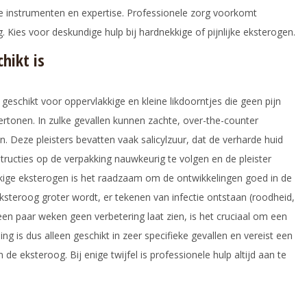
ele instrumenten en expertise. Professionele zorg voorkomt
. Kies voor deskundige hulp bij hardnekkige of pijnlijke eksterogen.
hikt is
geschikt voor oppervlakkige en kleine likdoorntjes die geen pijn
rtonen. In zulke gevallen kunnen zachte, over-the-counter
jn. Deze pleisters bevatten vaak salicylzuur, dat de verharde huid
structies op de verpakking nauwkeurig te volgen en de pleister
akkige eksterogen is het raadzaam om de ontwikkelingen goed in de
ksteroog groter wordt, er tekenen van infectie ontstaan (roodheid,
 een paar weken geen verbetering laat zien, is het cruciaal om een
ng is dus alleen geschikt in zeer specifieke gevallen en vereist een
e eksteroog. Bij enige twijfel is professionele hulp altijd aan te