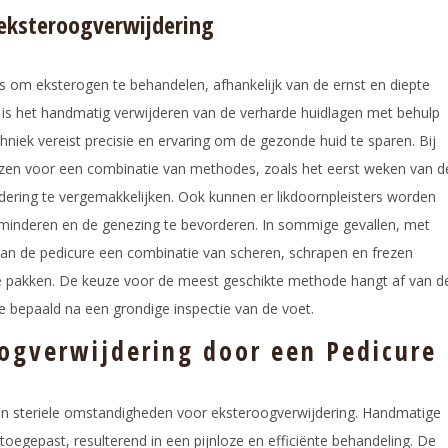
 eksteroogverwijdering
 om eksterogen te behandelen, afhankelijk van de ernst en diepte
 is het handmatig verwijderen van de verharde huidlagen met behulp
chniek vereist precisie en ervaring om de gezonde huid te sparen. Bij
ezen voor een combinatie van methodes, zoals het eerst weken van d
dering te vergemakkelijken. Ook kunnen er likdoornpleisters worden
rminderen en de genezing te bevorderen. In sommige gevallen, met
kan de pedicure een combinatie van scheren, schrapen en frezen
e pakken. De keuze voor de meest geschikte methode hangt af van d
re bepaald na een grondige inspectie van de voet.
oogverwijdering door een Pedicure
 en steriele omstandigheden voor eksteroogverwijdering. Handmatige
egepast, resulterend in een pijnloze en efficiënte behandeling. De