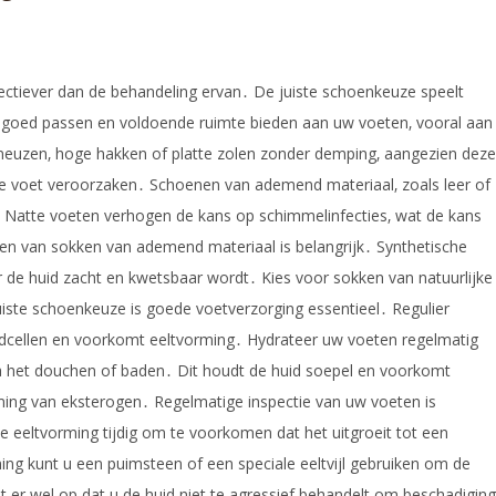
ectiever dan de behandeling ervan․ De juiste schoenkeuze speelt
ie goed passen en voldoende ruimte bieden aan uw voeten‚ vooral aan
neuzen‚ hoge hakken of platte zolen zonder demping‚ aangezien deze
de voet veroorzaken․ Schoenen van ademend materiaal‚ zoals leer of
․ Natte voeten verhogen de kans op schimmelinfecties‚ wat de kans
en van sokken van ademend materiaal is belangrijk․ Synthetische
de huid zacht en kwetsbaar wordt․ Kies voor sokken van natuurlijke
uiste schoenkeuze is goede voetverzorging essentieel․ Regulier
idcellen en voorkomt eeltvorming․ Hydrateer uw voeten regelmatig
 het douchen of baden․ Dit houdt de huid soepel en voorkomt
orming van eksterogen․ Regelmatige inspectie van uw voeten is
 eeltvorming tijdig om te voorkomen dat het uitgroeit tot een
ming kunt u een puimsteen of een speciale eeltvijl gebruiken om de
et er wel op dat u de huid niet te agressief behandelt om beschadiging