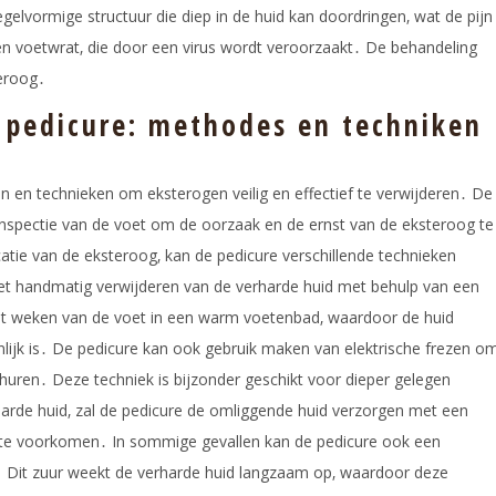
gelvormige structuur die diep in de huid kan doordringen‚ wat de pijn
en voetwrat‚ die door een virus wordt veroorzaakt․ De behandeling
teroog․
 pedicure: methodes en techniken
n en technieken om eksterogen veilig en effectief te verwijderen․ De
 inspectie van de voet om de oorzaak en de ernst van de eksteroog te
catie van de eksteroog‚ kan de pedicure verschillende technieken
et handmatig verwijderen van de verharde huid met behulp van een
het weken van de voet in een warm voetenbad‚ waardoor de huid
nlijk is․ De pedicure kan ook gebruik maken van elektrische frezen o
huren․ Deze techniek is bijzonder geschikt voor dieper gelegen
arde huid‚ zal de pedicure de omliggende huid verzorgen met een
 te voorkomen․ In sommige gevallen kan de pedicure ook een
n․ Dit zuur weekt de verharde huid langzaam op‚ waardoor deze