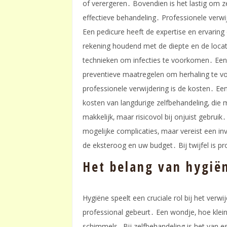
of verergeren․ Bovendien is het lastig om z
effectieve behandeling․ Professionele verw
Een pedicure heeft de expertise en ervaring
rekening houdend met de diepte en de locati
technieken om infecties te voorkomen․ Een
preventieve maatregelen om herhaling te v
professionele verwijdering is de kosten․ Ee
kosten van langdurige zelfbehandeling‚ die
makkelijk‚ maar risicovol bij onjuist gebruik
mogelijke complicaties‚ maar vereist een i
de eksteroog en uw budget․ Bij twijfel is pr
Het belang van hygië
Hygiëne speelt een cruciale rol bij het verw
professional gebeurt․ Een wondje‚ hoe klein
schimmels․ Bij zelfbehandeling is het van 