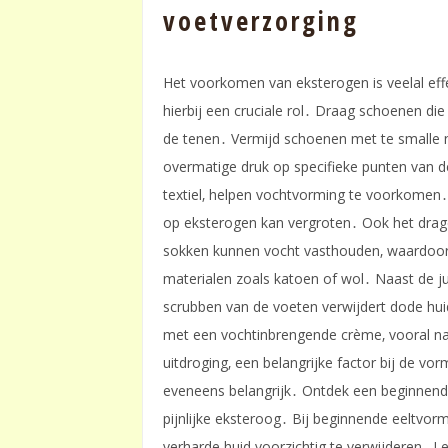
voetverzorging
Het voorkomen van eksterogen is veelal eff
hierbij een cruciale rol․ Draag schoenen d
de tenen․ Vermijd schoenen met te smalle 
overmatige druk op specifieke punten van 
textiel‚ helpen vochtvorming te voorkomen
op eksterogen kan vergroten․ Ook het drag
sokken kunnen vocht vasthouden‚ waardoor 
materialen zoals katoen of wol․ Naast de j
scrubben van de voeten verwijdert dode hu
met een vochtinbrengende crème‚ vooral na
uitdroging‚ een belangrijke factor bij de v
eveneens belangrijk․ Ontdek een beginnende
pijnlijke eksteroog․ Bij beginnende eeltvor
verharde huid voorzichtig te verwijderen․ L