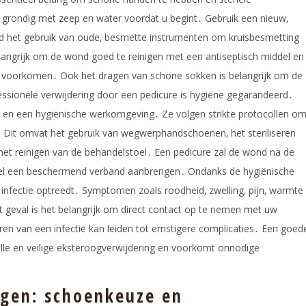
grondig met zeep en water voordat u begint․ Gebruik een nieuw‚
jd het gebruik van oude‚ besmette instrumenten om kruisbesmetting
angrijk om de wond goed te reinigen met een antiseptisch middel en
e voorkomen․ Ook het dragen van schone sokken is belangrijk om de
ssionele verwijdering door een pedicure is hygiëne gegarandeerd․
n en een hygiënische werkomgeving․ Ze volgen strikte protocollen o
․ Dit omvat het gebruik van wegwerphandschoenen‚ het steriliseren
et reinigen van de behandelstoel․ Een pedicure zal de wond na de
ueel een beschermend verband aanbrengen․ Ondanks de hygiënische
 infectie optreedt․ Symptomen zoals roodheid‚ zwelling‚ pijn‚ warmte
t geval is het belangrijk om direct contact op te nemen met uw
en van een infectie kan leiden tot ernstigere complicaties․ Een goed
olle en veilige eksteroogverwijdering en voorkomt onnodige
ogen: schoenkeuze en