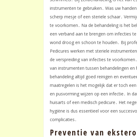
instrumenten te gebruiken․ Was uw handen 
scherp mesje of een steriele schaar․ Vermi
te voorkomen․ Na de behandeling is het bel
een verband aan te brengen om infecties t
wond droog en schoon te houden․ Bij profe
Pedicures werken met steriele instrumente
de verspreiding van infecties te voorkomen
van instrumenten tussen behandelingen en h
behandeling altijd goed reinigen en event
maatregelen is het mogelijk dat er toch een
en pusvorming wijzen op een infectie․ In da
huisarts of een medisch pedicure․ Het neger
hygiëne is dus essentieel voor een succesv
complicaties․
Preventie van ekster