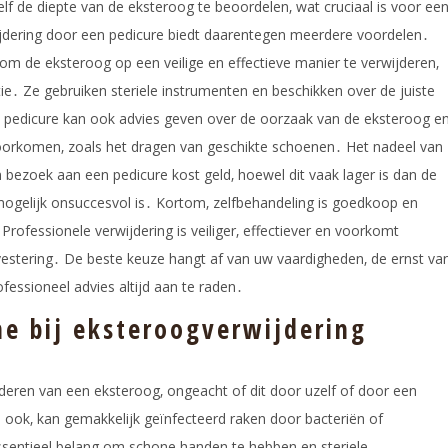
elf de diepte van de eksteroog te beoordelen‚ wat cruciaal is voor ee
ijdering door een pedicure biedt daarentegen meerdere voordelen․
 om de eksteroog op een veilige en effectieve manier te verwijderen‚
e․ Ze gebruiken steriele instrumenten en beschikken over de juiste
 pedicure kan ook advies geven over de oorzaak van de eksteroog e
oorkomen‚ zoals het dragen van geschikte schoenen․ Het nadeel van
n bezoek aan een pedicure kost geld‚ hoewel dit vaak lager is dan de
 mogelijk onsuccesvol is․ Kortom‚ zelfbehandeling is goedkoop en
․ Professionele verwijdering is veiliger‚ effectiever en voorkomt
nvestering․ De beste keuze hangt af van uw vaardigheden‚ de ernst va
ofessioneel advies altijd aan te raden․
ne bij eksteroogverwijdering
ijderen van een eksteroog‚ ongeacht of dit door uzelf of door een
 ook‚ kan gemakkelijk geïnfecteerd raken door bacteriën of
essentieel belang om schone handen te hebben en steriele