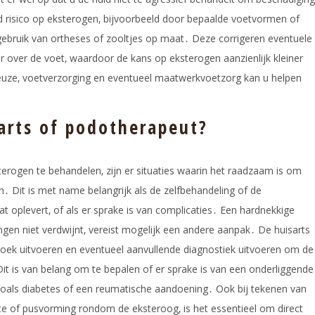
risico op eksterogen‚ bijvoorbeeld door bepaalde voetvormen of
ebruik van ortheses of zooltjes op maat․ Deze corrigeren eventuele
er over de voet‚ waardoor de kans op eksterogen aanzienlijk kleiner
uze‚ voetverzorging en eventueel maatwerkvoetzorg kan u helpen
arts of podotherapeut?
rogen te behandelen‚ zijn er situaties waarin het raadzaam is om
․ Dit is met name belangrijk als de zelfbehandeling of de
t oplevert‚ of als er sprake is van complicaties․ Een hardnekkige
en niet verdwijnt‚ vereist mogelijk een andere aanpak․ De huisarts
oek uitvoeren en eventueel aanvullende diagnostiek uitvoeren om de
it is van belang om te bepalen of er sprake is van een onderliggende
zoals diabetes of een reumatische aandoening․ Ook bij tekenen van
rmte of pusvorming rondom de eksteroog‚ is het essentieel om direct