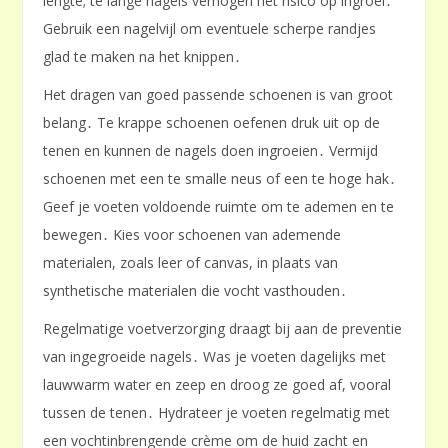
lengte; te lange nagels verhogen het risico op ingroei․
Gebruik een nagelvijl om eventuele scherpe randjes
glad te maken na het knippen․
Het dragen van goed passende schoenen is van groot
belang․ Te krappe schoenen oefenen druk uit op de
tenen en kunnen de nagels doen ingroeien․ Vermijd
schoenen met een te smalle neus of een te hoge hak․
Geef je voeten voldoende ruimte om te ademen en te
bewegen․ Kies voor schoenen van ademende
materialen, zoals leer of canvas, in plaats van
synthetische materialen die vocht vasthouden․
Regelmatige voetverzorging draagt bij aan de preventie
van ingegroeide nagels․ Was je voeten dagelijks met
lauwwarm water en zeep en droog ze goed af, vooral
tussen de tenen․ Hydrateer je voeten regelmatig met
een vochtinbrengende crème om de huid zacht en