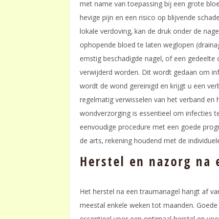
met name van toepassing bij een grote bloe
hevige pijn en een risico op blijvende scha
lokale verdoving‚ kan de druk onder de nagel
ophopende bloed te laten weglopen (drainage)
ernstig beschadigde nagel‚ of een gedeelte d
verwijderd worden. Dit wordt gedaan om in
wordt de wond gereinigd en krijgt u een ver
regelmatig verwisselen van het verband en h
wondverzorging is essentieel om infecties t
eenvoudige procedure met een goede progn
de arts‚ rekening houdend met de individuele
Herstel en nazorg na
Het herstel na een traumanagel hangt af van
meestal enkele weken tot maanden. Goede th
essentieel voor een optimaal herstel en vo