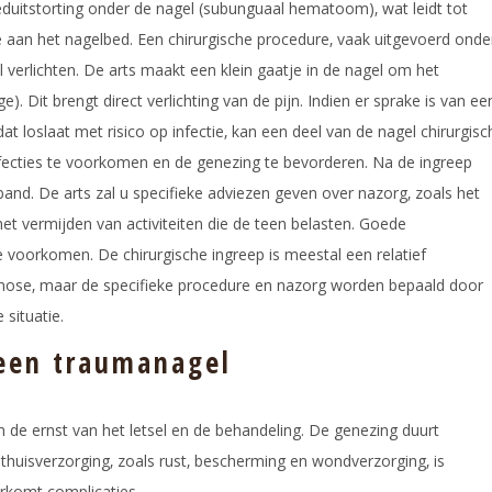
duitstorting onder de nagel (subunguaal hematoom)‚ wat leidt tot
de aan het nagelbed. Een chirurgische procedure‚ vaak uitgevoerd onde
 verlichten. De arts maakt een klein gaatje in de nagel om het
. Dit brengt direct verlichting van de pijn. Indien er sprake is van ee
at loslaat met risico op infectie‚ kan een deel van de nagel chirurgisc
fecties te voorkomen en de genezing te bevorderen. Na de ingreep
band. De arts zal u specifieke adviezen geven over nazorg‚ zoals het
et vermijden van activiteiten die de teen belasten. Goede
e voorkomen. De chirurgische ingreep is meestal een relatief
ose‚ maar de specifieke procedure en nazorg worden bepaald door
 situatie.
 een traumanagel
 de ernst van het letsel en de behandeling. De genezing duurt
uisverzorging‚ zoals rust‚ bescherming en wondverzorging‚ is
orkomt complicaties.