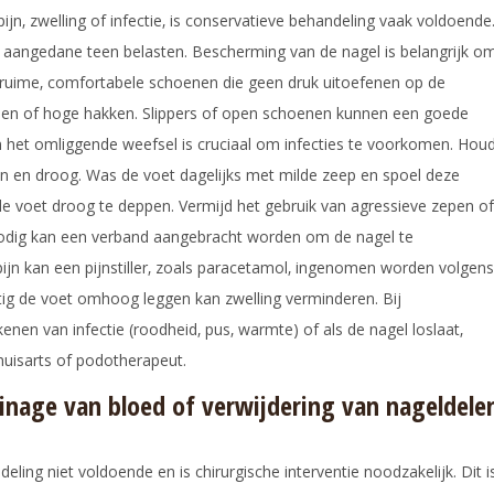
ijn‚ zwelling of infectie‚ is conservatieve behandeling vaak voldoende
 de aangedane teen belasten. Bescherming van de nagel is belangrijk o
ruime‚ comfortabele schoenen die geen druk uitoefenen op de
nen of hoge hakken. Slippers of open schoenen kunnen een goede
n het omliggende weefsel is cruciaal om infecties te voorkomen. Hou
n en droog. Was de voet dagelijks met milde zeep en spoel deze
e voet droog te deppen. Vermijd het gebruik van agressieve zepen of
n nodig kan een verband aangebracht worden om de nagel te
ijn kan een pijnstiller‚ zoals paracetamol‚ ingenomen worden volgens
ig de voet omhoog leggen kan zwelling verminderen. Bij
nen van infectie (roodheid‚ pus‚ warmte) of als de nagel loslaat‚
huisarts of podotherapeut.
ainage van bloed of verwijdering van nageldele
ling niet voldoende en is chirurgische interventie noodzakelijk. Dit i