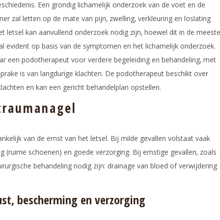
chiedenis. Een grondig lichamelijk onderzoek van de voet en de
r zal letten op de mate van pijn‚ zwelling‚ verkleuring en loslating
et letsel kan aanvullend onderzoek nodig zijn‚ hoewel dit in de meest
tal evident op basis van de symptomen en het lichamelijk onderzoek.
ar een podotherapeut voor verdere begeleiding en behandeling‚ met
prake is van langdurige klachten. De podotherapeut beschikt over
klachten en kan een gericht behandelplan opstellen.
traumanagel
elijk van de ernst van het letsel. Bij milde gevallen volstaat vaak
g (ruime schoenen) en goede verzorging. Bij ernstige gevallen‚ zoals
hirurgische behandeling nodig zijn: drainage van bloed of verwijdering
ust‚ bescherming en verzorging