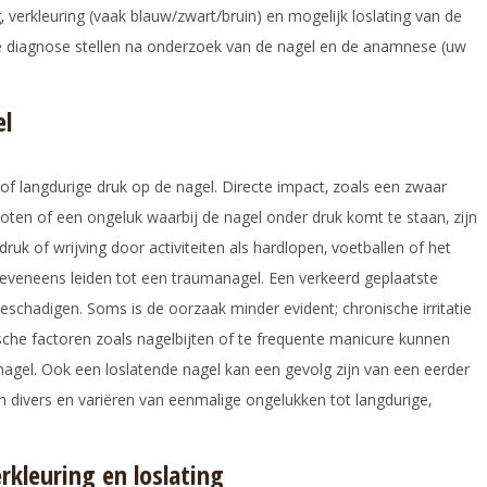
‚ verkleuring (vaak blauw/zwart/bruin) en mogelijk loslating van de
de diagnose stellen na onderzoek van de nagel en de anamnese (uw
el
f langdurige druk op de nagel. Directe impact‚ zoals een zwaar
toten of een ongeluk waarbij de nagel onder druk komt te staan‚ zijn
uk of wrijving door activiteiten als hardlopen‚ voetballen of het
eveneens leiden tot een traumanagel. Een verkeerd geplaatste
schadigen. Soms is de oorzaak minder evident; chronische irritatie
che factoren zoals nagelbijten of te frequente manicure kunnen
agel. Ook een loslatende nagel kan een gevolg zijn van een eerder
 divers en variëren van eenmalige ongelukken tot langdurige‚
rkleuring en loslating