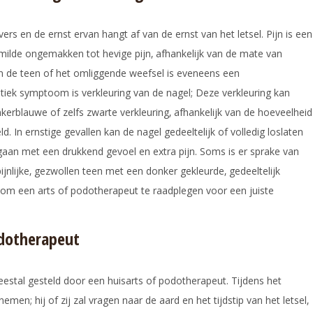
s en de ernst ervan hangt af van de ernst van het letsel. Pijn is een
lde ongemakken tot hevige pijn‚ afhankelijk van de mate van
an de teen of het omliggende weefsel is eveneens een
tiek symptoom is verkleuring van de nagel; Deze verkleuring kan
nkerblauwe of zelfs zwarte verkleuring‚ afhankelijk van de hoeveelheid
. In ernstige gevallen kan de nagel gedeeltelijk of volledig loslaten
gaan met een drukkend gevoel en extra pijn. Soms is er sprake van
nlijke‚ gezwollen teen met een donker gekleurde‚ gedeeltelijk
am om een arts of podotherapeut te raadplegen voor een juiste
odotherapeut
stal gesteld door een huisarts of podotherapeut. Tijdens het
en; hij of zij zal vragen naar de aard en het tijdstip van het letsel‚