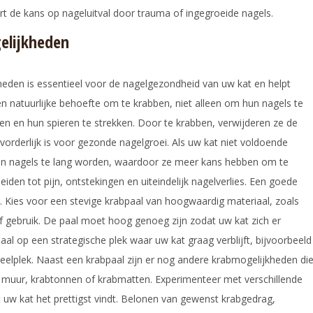
t de kans op nageluitval door trauma of ingegroeide nagels.
elijkheden
eden is essentieel voor de nagelgezondheid van uw kat en helpt
n natuurlijke behoefte om te krabben, niet alleen om hun nagels te
 en hun spieren te strekken. Door te krabben, verwijderen ze de
vorderlijk is voor gezonde nagelgroei. Als uw kat niet voldoende
ijn nagels te lang worden, waardoor ze meer kans hebben om te
leiden tot pijn, ontstekingen en uiteindelijk nagelverlies. Een goede
. Kies voor een stevige krabpaal van hoogwaardig materiaal, zoals
ief gebruik. De paal moet hoog genoeg zijn zodat uw kat zich er
paal op een strategische plek waar uw kat graag verblijft, bijvoorbeeld
speelplek. Naast een krabpaal zijn er nog andere krabmogelijkheden di
 muur, krabtonnen of krabmatten. Experimenteer met verschillende
uw kat het prettigst vindt. Belonen van gewenst krabgedrag,