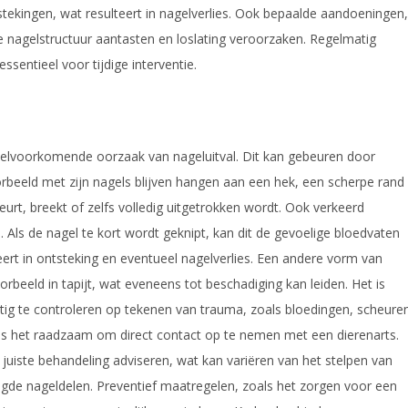
tekingen, wat resulteert in nagelverlies. Ook bepaalde aandoeningen,
de nagelstructuur aantasten en loslating veroorzaken. Regelmatig
ssentieel voor tijdige interventie.
eelvoorkomende oorzaak van nageluitval. Dit kan gebeuren door
orbeeld met zijn nagels blijven hangen aan een hek, een scherpe rand
urt, breekt of zelfs volledig uitgetrokken wordt. Ook verkeerd
 Als de nagel te kort wordt geknipt, kan dit de gevoelige bloedvaten
eert in ontsteking en eventueel nagelverlies. Een andere vorm van
orbeeld in tapijt, wat eveneens tot beschadiging kan leiden. Het is
tig te controleren op tekenen van trauma, zoals bloedingen, scheure
n is het raadzaam om direct contact op te nemen met een dierenarts.
juiste behandeling adviseren, wat kan variëren van het stelpen van
igde nageldelen. Preventief maatregelen, zoals het zorgen voor een