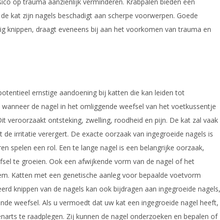
sico op trauma aanzienlijk verminderen. Krabpalen bieden een
 de kat zijn nagels beschadigt aan scherpe voorwerpen. Goede
htig knippen, draagt eveneens bij aan het voorkomen van trauma en
otentieel ernstige aandoening bij katten die kan leiden tot
at wanneer de nagel in het omliggende weefsel van het voetkussentje
 Dit veroorzaakt ontsteking, zwelling, roodheid en pijn. De kat zal vaak
de irritatie verergert. De exacte oorzaak van ingegroeide nagels is
toren spelen een rol. Een te lange nagel is een belangrijke oorzaak,
sel te groeien. Ook een afwijkende vorm van de nagel of het
eem. Katten met een genetische aanleg voor bepaalde voetvorm
eerd knippen van de nagels kan ook bijdragen aan ingegroeide nagels
nde weefsel. Als u vermoedt dat uw kat een ingegroeide nagel heeft,
renarts te raadplegen. Zij kunnen de nagel onderzoeken en bepalen of