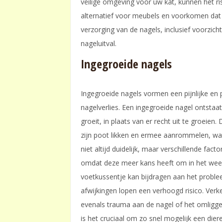
veilige omgeving voor uw kat, kunnen het ri
alternatief voor meubels en voorkomen dat
verzorging van de nagels, inclusief voorzic
nageluitval.
Ingegroeide nagels
Ingegroeide nagels vormen een pijnlijke en p
nagelverlies. Een ingegroeide nagel ontsta
groeit, in plaats van er recht uit te groeien.
zijn poot likken en ermee aanrommelen, wat 
niet altijd duidelijk, maar verschillende fac
omdat deze meer kans heeft om in het weef
voetkussentje kan bijdragen aan het probl
afwijkingen lopen een verhoogd risico. Verk
evenals trauma aan de nagel of het omligge
is het cruciaal om zo snel mogelijk een die