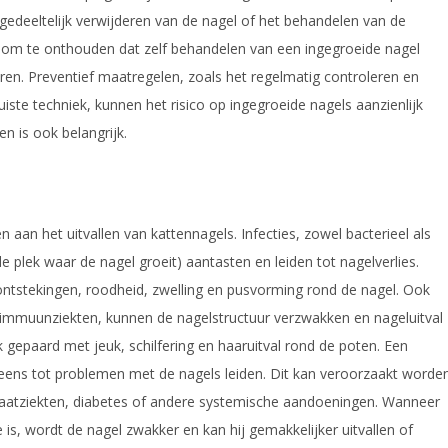
 gedeeltelijk verwijderen van de nagel of het behandelen van de
jk om te onthouden dat zelf behandelen van een ingegroeide nagel
geren. Preventief maatregelen, zoals het regelmatig controleren en
iste techniek, kunnen het risico op ingegroeide nagels aanzienlijk
n is ook belangrijk.
aan het uitvallen van kattennagels. Infecties, zowel bacterieel als
 plek waar de nagel groeit) aantasten en leiden tot nagelverlies.
ontstekingen, roodheid, zwelling en pusvorming rond de nagel. Ook
-immuunziekten, kunnen de nagelstructuur verzwakken en nageluitval
epaard met jeuk, schilfering en haaruitval rond de poten. Een
eneens tot problemen met de nagels leiden. Dit kan veroorzaakt worde
f vaatziekten, diabetes of andere systemische aandoeningen. Wanneer
s, wordt de nagel zwakker en kan hij gemakkelijker uitvallen of