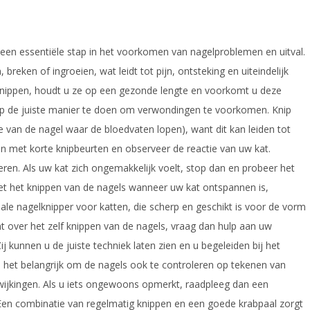
 een essentiële stap in het voorkomen van nagelproblemen en uitval.
reken of ingroeien, wat leidt tot pijn, ontsteking en uiteindelijk
 knippen, houdt u ze op een gezonde lengte en voorkomt u deze
 op de juiste manier te doen om verwondingen te voorkomen. Knip
lte van de nagel waar de bloedvaten lopen), want dit kan leiden tot
in met korte knipbeurten en observeer de reactie van uw kat.
ren. Als uw kat zich ongemakkelijk voelt, stop dan en probeer het
et het knippen van de nagels wanneer uw kat ontspannen is,
iale nagelknipper voor katten, die scherp en geschikt is voor de vorm
nt over het zelf knippen van de nagels, vraag dan hulp aan uw
j kunnen u de juiste techniek laten zien en u begeleiden bij het
s het belangrijk om de nagels ook te controleren op tekenen van
fwijkingen. Als u iets ongewoons opmerkt, raadpleeg dan een
Een combinatie van regelmatig knippen en een goede krabpaal zorgt