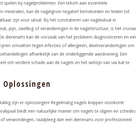
l spelen bij nagelproblemen. Een tekort aan essentiële
n mineralen, kan de nagelgroei negatief beïnvloeden en leiden tot
baar zijn voor uitval. Bij het constateren van nageluitval in
 pijn, zwelling of veranderingen in de nagelstructuur, is het cruciaa
De dierenarts kan de oorzaak van het probleem diagnosticeren en ee
cijnen omvatten tegen infecties of allergieën, dieetveranderingen om
behandelingen afhankelijk van de onderliggende aandoening. Een
ieel om verdere schade aan de nagels en het welzijn van uw kat te
: Oplossingen
elukkig zijn er oplossingen! Regelmatig nagels knippen voorkomt
rabpaal biedt een natuurlijke manier om nagels te slijpen en schedes
of verwondingen, raadpleeg dan een dierenarts voor professioneel