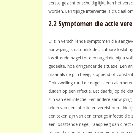
eerste gezicht onschuldig lijkt, kan het ve
worden. Een tijdige interventie is cruciaal 
2.2 Symptomen die actie vere
Er zijn verschillende symptomen die aangeven
aanwijzing is natuurlijk de zichtbare loslati
loszittende nagel tot een nagel die bijna vol
gedeelte, hoe dringender de situatie. Een and
maar als de pijn hevig, kloppend of constant
Ook zwelling rond de nagel is een alarmeren
duiden op een infectie. Let daarbij op de kl
zijn van een infectie. Een andere aanwijzing 
teken van een infectie en vereist onmiddellij
een teken zijn van een ernstige infectie die 
een loszittende nagel, raadpleeg dan direct e
of zwart), een onaangename geur of een ver