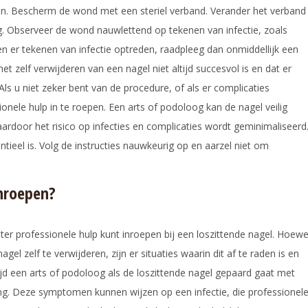
en. Bescherm de wond met een steriel verband. Verander het verband
. Observeer de wond nauwlettend op tekenen van infectie, zoals
ien er tekenen van infectie optreden, raadpleeg dan onmiddellijk een
et zelf verwijderen van een nagel niet altijd succesvol is en dat er
Als u niet zeker bent van de procedure, of als er complicaties
onele hulp in te roepen. Een arts of podoloog kan de nagel veilig
rdoor het risico op infecties en complicaties wordt geminimaliseerd
ntieel is. Volg de instructies nauwkeurig op en aarzel niet om
nroepen?
ter professionele hulp kunt inroepen bij een loszittende nagel. Hoewe
el zelf te verwijderen, zijn er situaties waarin dit af te raden is en
tijd een arts of podoloog als de loszittende nagel gepaard gaat met
ing. Deze symptomen kunnen wijzen op een infectie, die professionel