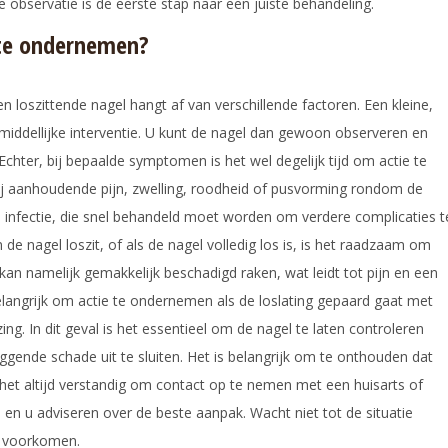
 observatie is de eerste stap naar een juiste behandeling.
 te ondernemen?
 loszittende nagel hangt af van verschillende factoren. Een kleine,
middellijke interventie. U kunt de nagel dan gewoon observeren en
chter, bij bepaalde symptomen is het wel degelijk tijd om actie te
bij aanhoudende pijn, zwelling, roodheid of pusvorming rondom de
infectie, die snel behandeld moet worden om verdere complicaties t
de nagel loszit, of als de nagel volledig los is, is het raadzaam om
kan namelijk gemakkelijk beschadigd raken, wat leidt tot pijn en een
belangrijk om actie te ondernemen als de loslating gepaard gaat met
ng. In dit geval is het essentieel om de nagel te laten controleren
gende schade uit te sluiten. Het is belangrijk om te onthouden dat
is het altijd verstandig om contact op te nemen met een huisarts of
 en u adviseren over de beste aanpak. Wacht niet tot de situatie
en voorkomen.