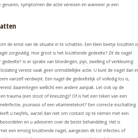
e gevaren, symptomen die actie vereisen en wanneer je een
hatten
m de ernst van de situatie in te schatten. Een klein beetje loszitten i
gel zorgvuldig. Hoe groot is het loszittende gedeelte? Zit de nagel
r gedeelte? Is er sprake van bloedingen, pijn, zwelling of verkleuring
oslating vereist vaak geen onmiddellijke actie. U kunt de nagel dan in
 vanzelf verdwijnt. Een nagel die gedeeltelijk of volledig los is,
, vereist daarentegen wellicht een andere aanpak. Let ook op de
 een trauma (een stoot of kneuzing)? Of is het een teken van een
infectie, psoriasis of een vitaminetekort? Een correcte inschatting
Heeft u twijfels, aarzel dan niet om contact op te nemen met een
e beoordelen en u adviseren over de beste behandeling. Het is
met een ernstig loszittende nagel, aangezien dit tot infecties of