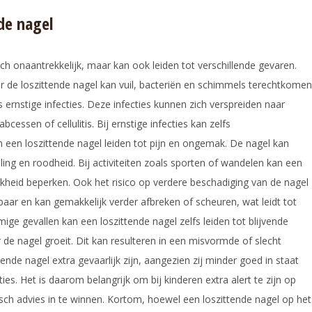
de nagel
sch onaantrekkelijk, maar kan ook leiden tot verschillende gevaren.
der de loszittende nagel kan vuil, bacteriën en schimmels terechtkomen
s ernstige infecties. Deze infecties kunnen zich verspreiden naar
cessen of cellulitis. Bij ernstige infecties kan zelfs
 een loszittende nagel leiden tot pijn en ongemak. De nagel kan
lling en roodheid. Bij activiteiten zoals sporten of wandelen kan een
lijkheid beperken. Ook het risico op verdere beschadiging van de nagel
tsbaar en kan gemakkelijk verder afbreken of scheuren, wat leidt tot
mige gevallen kan een loszittende nagel zelfs leiden tot blijvende
de nagel groeit. Dit kan resulteren in een misvormde of slecht
ende nagel extra gevaarlijk zijn, aangezien zij minder goed in staat
es. Het is daarom belangrijk om bij kinderen extra alert te zijn op
edisch advies in te winnen. Kortom, hoewel een loszittende nagel op het