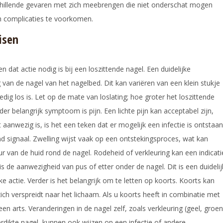
rschillende gevaren met zich meebrengen die niet onderschat mogen
om complicaties te voorkomen.
isen
 dat actie nodig is bij een loszittende nagel. Een duidelijke
ng van de nagel van het nagelbed. Dit kan variëren van een klein stukje
ledig los is. Let op de mate van loslating; hoe groter het loszittende
er belangrijk symptoom is pijn. Een lichte pijn kan acceptabel zijn,
 aanwezig is, is het een teken dat er mogelijk een infectie is ontstaan
d signaal. Zwelling wijst vaak op een ontstekingsproces, wat kan
eur van de huid rond de nagel. Rodeheid of verkleuring kan een indicati
is de aanwezigheid van pus of etter onder de nagel. Dit is een duidelij
ke actie. Verder is het belangrijk om te letten op koorts. Koorts kan
zich verspreidt naar het lichaam. Als u koorts heeft in combinatie met
en arts. Veranderingen in de nagel zelf, zoals verkleuring (geel, groen
dikte nagel, kunnen ook wijzen op een infectie of andere